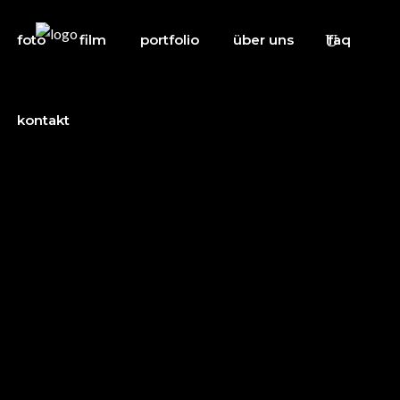
foto
film
portfolio
über uns
faq
kontakt