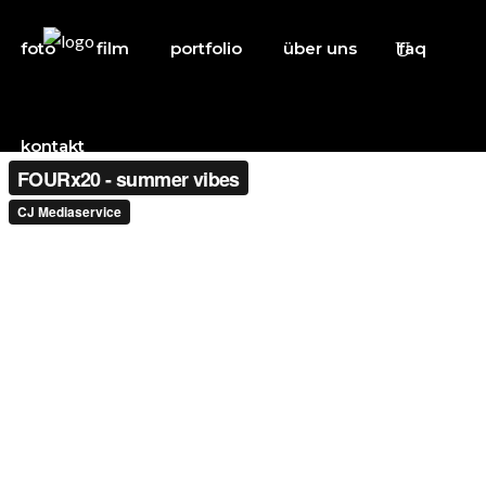
foto
film
portfolio
über uns
faq
kontakt